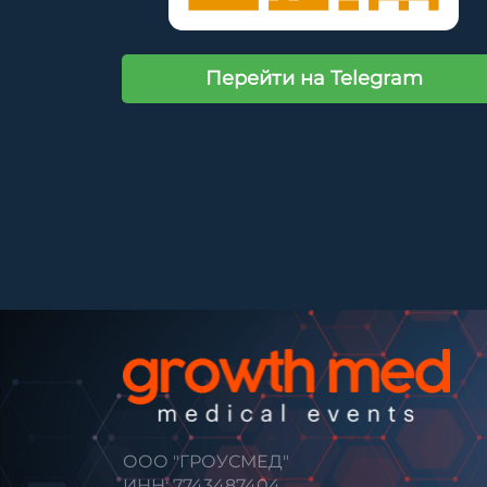
Перейти на Telegram
ООО "ГРОУСМЕД"
ИНН: 7743487404