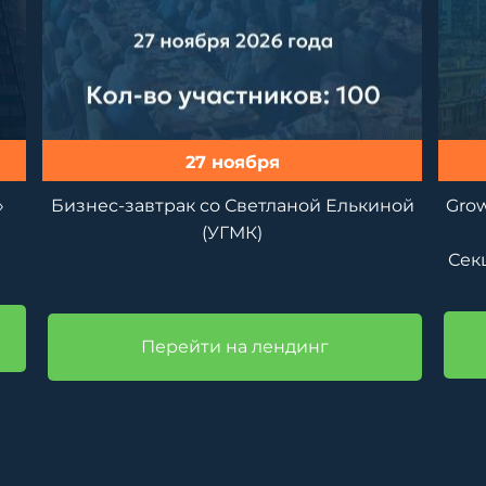
27 ноября
»
Бизнес-завтрак со Светланой Елькиной
Gro
(УГМК)
Сек
Перейти на лендинг