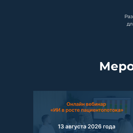
Раз
дл
Меро